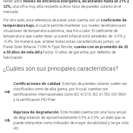
tienen altos
niveles de eficiencia energética, alcanzando hasta un 21% y
22%;
una cifra muy alta respecto a otros tipos de paneles solares en el
mercado.
Por otro lado, esta referencia de panel solar cuenta con un
coeficiente de
temperatura bajo,
el cual le permite mantener sus niveles de eficiencia en
situaciones de temperatura extrema, sea frío o calor. El coeficiente de
temperatura que suelen tener un panel bifacial está alrededor de -0.3% y
-0.4%. De manera que, al tener todas estas características juntas, un
Panel Solar Bifacial 710W N-Type Tensite,
cuenta con un promedio de 25
a 30 años de vida útil y
hasta 10 años de garantía; por defectos de
fabricación.
¿Cuáles son sus principales características?
Certificaciones de calidad.
Este tipo de paneles solares suelen ser
clasificados como de alta gama, por lo cual, cuentan con
⇒
certificaciones internacionales como IEC 61215, IEC 61730, ISO 9001
y la certificación PID-Free
Baja tasa de degradación.
Este modelo cuenta con una tasa anual
de degradación de aproximadamente 0.3% a 0.5%, un dato que se
⇒
puede interpretar como indicador de mayor durabilidad y larga vida
útil.