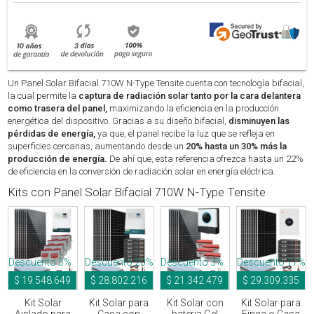
Un Panel Solar Bifacial 710W N-Type Tensite cuenta con tecnología bifacial,
la cual permite la
captura de radiación solar tanto por la cara delantera
como trasera del panel,
maximizando la eficiencia en la producción
energética del dispositivo. Gracias a su diseño bifacial,
disminuyen las
pérdidas de energía,
ya que, el panel recibe la luz que se refleja en
superficies cercanas, aumentando desde un
20% hasta un 30% más la
producción de energía.
De ahí que, esta referencia ofrezca hasta un 22%
de eficiencia en la conversión de radiación solar en energía eléctrica.
Kits con Panel Solar Bifacial 710W N-Type Tensite
Descuento 3%
Descuento 20%
Descuento 3%
Descuento 17%
$ 19.548.649
$ 28.802.216
$ 21.342.479
$ 29.309.335
Kit Solar
Kit Solar para
Kit Solar con
Kit Solar para