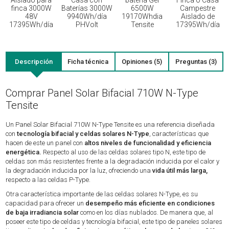
Aislado para
Casa con
bateria Gel
Finca o Casa
finca 3000W
Baterías 3000W
6500W
Campestre
48V
9940Wh/día
19170Whdia
Aislado de
17395Wh/día
PHVolt
Tensite
17395Wh/día
Descripción
Ficha técnica
Opiniones (5)
Preguntas (3)
Comprar Panel Solar Bifacial 710W N-Type
Tensite
Un Panel Solar Bifacial 710W N-Type Tensite es una referencia diseñada
con
tecnología bifacial y celdas solares N-Type
, características que
hacen de este un panel con
altos niveles de funcionalidad y eficiencia
energética.
Respecto al uso de las celdas solares tipo N, este tipo de
celdas son más resistentes frente a la degradación inducida por el calor y
la degradación inducida por la luz, ofreciendo una
vida útil más larga,
respecto a las celdas P-Type.
Otra característica importante de las celdas solares N-Type, es su
capacidad para ofrecer un
desempeño más eficiente en condiciones
de baja irradiancia solar
como en los días nublados. De manera que, al
poseer este tipo de celdas y tecnología bifacial, este tipo de paneles solares