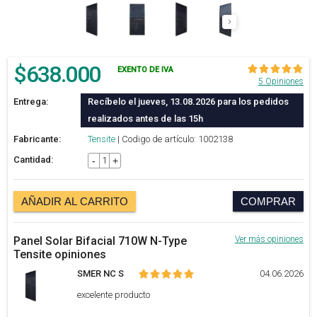
$
638.000
EXENTO DE IVA
5 Opiniones
Entrega:
Recíbelo el jueves, 13.08.2026 para los pedidos
realizados antes de las 15h
Fabricante:
Tensite
| Codigo de artículo: 1002138
Cantidad:
-
+
AÑADIR AL CARRITO
COMPRAR
Panel Solar Bifacial 710W N-Type
Ver más opiniones
Tensite opiniones
SMER NC S
04.06.2026
excelente producto