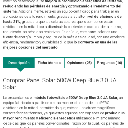
este tipo de tecnología, se
mejora la producción energética del sistema,
reduciendo las pérdidas de energía y optimizando el rendimiento del
sistema.
Adicionalmente, este es un equipo certificado para trabajar en
aplicaciones de alto rendimiento, gracias a su
alto nivel de eficiencia de
hasta 21%,
gracias a que las células solares que lo componen están
divididas en la mitad para disminuir la corriente en cada cadena interna,
reduciendo las pérdidas resistivas. Es así que, este panel solar es una
fuente de energía limpia y segura de la más alta calidad, con una excelente
eficiencia, rendimiento y durabilidad, lo que
lo convierte en una de las
mejores opciones del mercado.
Descripción
Ficha técnica
Opiniones (25)
Preguntas (16)
Comprar Panel Solar 500W Deep Blue 3.0 JA
Solar
Le presentamos el
módulo fotovoltaico 500W Deep Blue 3.0 JA Solar,
un
equipo fabricado a partir de celdas monocristalinas de tipo PERC
divididas en la mitad, permitiendo que, este equipo ofrece magníficas
características técnicas, ya que estos equipos son capaces de
producir un
mayor rendimiento y eficiencia energética
utilizando el mismo número
de celdas que los paneles convencionales, razón por la cual, los paneles de