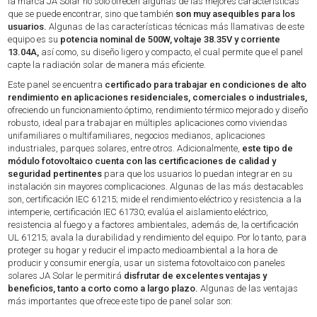
la marca JA Solar no solo ofrecen algunas de las mejores características
que se puede encontrar, sino que también
son muy asequibles para los
usuarios.
Algunas de las características técnicas más llamativas de este
equipo es su
potencia nominal de 500W, voltaje 38.35V y corriente
13.04A,
así como, su diseño ligero y compacto, el cual permite que el panel
capte la radiación solar de manera más eficiente.
Este panel se encuentra
certificado para trabajar en condiciones de alto
rendimiento en aplicaciones residenciales, comerciales o industriales,
ofreciendo un funcionamiento óptimo, rendimiento térmico mejorado y diseño
robusto, ideal para trabajar en múltiples aplicaciones como viviendas
unifamiliares o multifamiliares, negocios medianos, aplicaciones
industriales, parques solares, entre otros. Adicionalmente,
este tipo de
módulo fotovoltaico cuenta con las certificaciones de calidad y
seguridad pertinentes
para que los usuarios lo puedan integrar en su
instalación sin mayores complicaciones. Algunas de las más destacables
son, certificación IEC 61215; mide el rendimiento eléctrico y resistencia a la
intemperie, certificación IEC 61730; evalúa el aislamiento eléctrico,
resistencia al fuego y a factores ambientales, además de, la certificación
UL 61215; avala la durabilidad y rendimiento del equipo. Por lo tanto, para
proteger su hogar y reducir el impacto medioambiental a la hora de
producir y consumir energía, usar un sistema fotovoltaico con paneles
solares JA Solar le permitirá
disfrutar de excelentes ventajas y
beneficios, tanto a corto como a largo plazo.
Algunas de las ventajas
más importantes que ofrece este tipo de panel solar son: