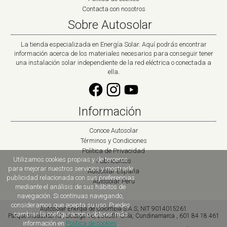
Contacta con nosotros
Sobre Autosolar
La tienda especializada en Energía Solar. Aquí podrás encontrar
información acerca de los materiales necesarios para conseguir tener
una instalación solar independiente de la red eléctrica o conectada a
ella.
Información
Conoce Autosolar
Términos y Condiciones
Política de Privacidad
Utilizamos cookies propias y de terceros
Fabricantes
para mejorar nuestros servicios y mostrarle
Autosolar España
publicidad relacionada con sus preferencias
Autosolar Peru
mediante el análisis de sus hábitos de
navegación. Si continuas navegando,
consideramos que acepta su uso. Puedes
Autosolar Energía de Colombia S.A.S, NIT 9014015261
cambiar la configuración o obtener más
Parque Industrial K2
,
Bodega 16,
250001
Chía, Cundinamarca
,
601 84 18 461
información en
Política de cookies
.