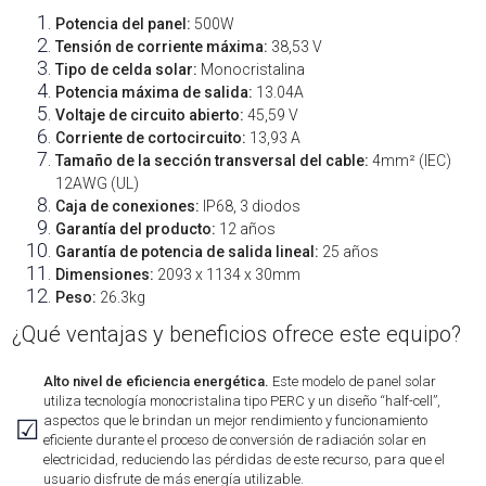
Potencia del panel:
500W
Tensión de corriente máxima:
38,53 V
Tipo de celda solar:
Monocristalina
Potencia máxima de salida:
13.04A
Voltaje de circuito abierto:
45,59 V
Corriente de cortocircuito:
13,93 A
Tamaño de la sección transversal del cable:
4mm² (IEC)
12AWG (UL)
Caja de conexiones:
IP68, 3 diodos
Garantía del producto:
12 años
Garantía de potencia de salida lineal:
25 años
Dimensiones:
2093 x 1134 x 30mm
Peso:
26.3kg
¿Qué ventajas y beneficios ofrece este equipo?
Alto nivel de eficiencia energética.
Este modelo de panel solar
utiliza tecnología monocristalina tipo PERC y un diseño “half-cell”,
aspectos que le brindan un mejor rendimiento y funcionamiento
☑
eficiente durante el proceso de conversión de radiación solar en
electricidad, reduciendo las pérdidas de este recurso, para que el
usuario disfrute de más energía utilizable.