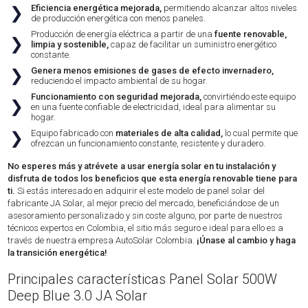
Eficiencia energética mejorada,
permitiendo alcanzar altos niveles
❯
de producción energética con menos paneles.
Producción de energía eléctrica a partir de una
fuente renovable,
❯
limpia y sostenible,
capaz de facilitar un suministro energético
constante.
Genera menos emisiones de gases de efecto invernadero,
❯
reduciendo el impacto ambiental de su hogar.
Funcionamiento con seguridad mejorada,
convirtiéndo este equipo
❯
en una fuente confiable de electricidad, ideal para alimentar su
hogar.
Equipo fabricado con
materiales de alta calidad,
lo cual permite que
❯
ofrezcan un funcionamiento constante, resistente y duradero.
No esperes más y atrévete a usar energía solar en tu instalación y
disfruta de todos los beneficios que esta energía renovable tiene para
ti.
Si estás interesado en adquirir el este modelo de panel solar del
fabricante JA Solar, al mejor precio del mercado, beneficiándose de un
asesoramiento personalizado y sin coste alguno, por parte de nuestros
técnicos expertos en Colombia, el sitio más seguro e ideal para ello es a
través de nuestra empresa AutoSolar Colombia.
¡Únase al cambio y haga
la transición energética!
Principales características Panel Solar 500W
Deep Blue 3.0 JA Solar