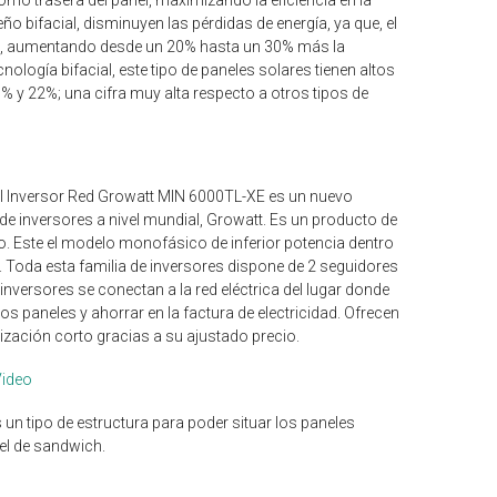
ño bifacial, disminuyen las pérdidas de energía, ya que, el
anas, aumentando desde un 20% hasta un 30% más la
nología bifacial, este tipo de paneles solares tienen altos
1% y 22%; una cifra muy alta respecto a otros tipos de
l Inversor Red Growatt MIN 6000TL-XE es un nuevo
e inversores a nivel mundial, Growatt. Es un producto de
 Este el modelo monofásico de inferior potencia dentro
Toda esta familia de inversores dispone de 2 seguidores
versores se conectan a la red eléctrica del lugar donde
os paneles y ahorrar en la factura de electricidad. Ofrecen
ización corto gracias a su ajustado precio.
Video
 un tipo de estructura para poder situar los paneles
nel de sandwich.