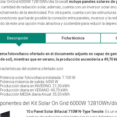
 solar OnGrid 6000W 12810Wh/día Growatt
incluye paneles solares de g
cantidad de radiación solar, además, cuenta con un inversor solar enc
chamiento de la electricidad. Por otra parte, cuenta con las estructuras
conectores que harán posible la conexión entre paneles, inversor y la red
do de este una opción más atractiva y sostenible para reducir la depende
Descripción
Ficha técnica
tema fotovoltaico ofertado en el documento adjunto es capaz de gene
de sol), mientras que en verano, la producción ascendería a 49,70 k
racterísticas del sistema ofertado son:
Potencia solar fotovoltaica instalada: 7.100 W
Potencia máxima de salida: 6000 W
Producción diaria en INVIERNO: 21,30 kWh
Producción diaria en VERANO: 49,70 kWh
Producción MEDIA diaria Anual: 35,50 kWh
onentes del Kit Solar On Grid 6000W 12810Wh/dí
10 x Panel Solar Bifacial 710W N-Type Tensite:
Es un e
captura de radiación solar tanto por la cara delantera c