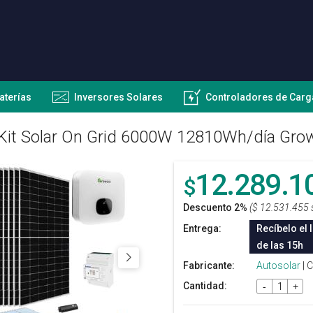
aterías
Inversores Solares
Controladores de Carg
Kit Solar On Grid 6000W 12810Wh/día Gro
12.289.1
$
Descuento 2%
($ 12.531.455 
Entrega:
Recíbelo el 
de las 15h
Fabricante:
Autosolar
| 
Cantidad:
-
+