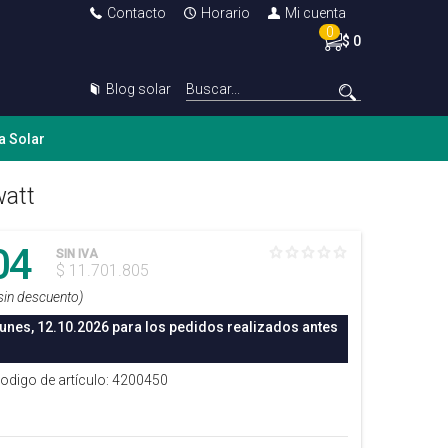
Contacto
Horario
Mi cuenta
0
$ 0
Blog solar
a Solar
watt
04
SIN IVA
$ 11.701.805
sin descuento)
lunes, 12.10.2026 para los pedidos realizados antes
Codigo de artículo: 4200450