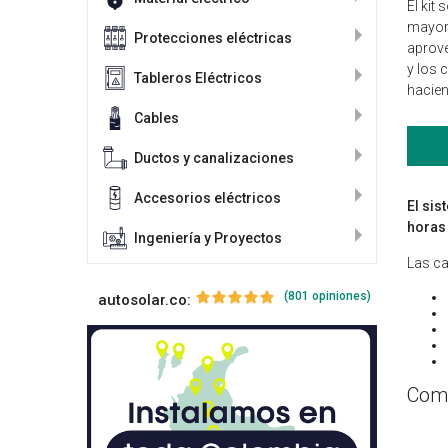
El kit
mayor 
Protecciones eléctricas
aprove
y los 
Tableros Eléctricos
hacien
Cables
Ductos y canalizaciones
Accesorios eléctricos
El sis
horas 
Ingeniería y Proyectos
Las ca
(801 opiniones)
autosolar.co:
Comp