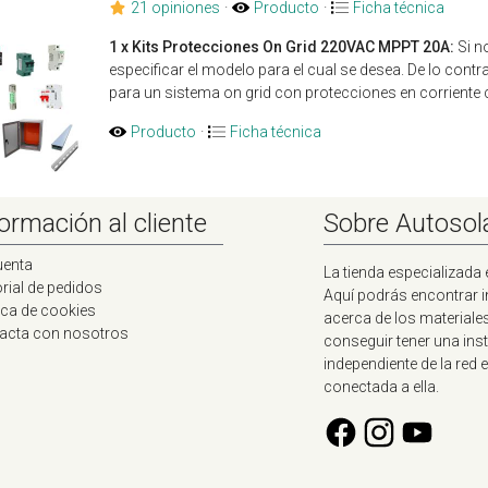
21 opiniones
·
Producto
·
Ficha técnica
1 x Kits Protecciones On Grid 220VAC MPPT 20A:
Si n
especificar el modelo para el cual se desea. De lo cont
para un sistema on grid con protecciones en corriente c
Producto
·
Ficha técnica
ormación al cliente
Sobre Autosol
uenta
La tienda especializada 
rial de pedidos
Aquí podrás encontrar 
ica de cookies
acerca de los materiale
acta con nosotros
conseguir tener una ins
independiente de la red e
conectada a ella.