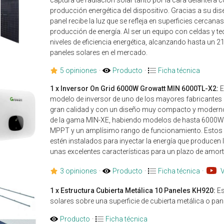
producción energética del dispositivo. Gracias a su dise
panel recibe la luz que se refleja en superficies cerc
producción de energía. Al ser un equipo con celdas y tec
niveles de eficiencia energética, alcanzando hasta un 2
paneles solares en el mercado.
5 opiniones
·
Producto
·
Ficha técnica
1 x Inversor On Grid 6000W Growatt MIN 6000TL-X2:
E
modelo de inversor de uno de los mayores fabricantes d
gran calidad y con un diseño muy compacto y moderno.
de la gama MIN-XE, habiendo modelos de hasta 6000W. 
MPPT y un amplísimo rango de funcionamiento. Estos in
estén instalados para inyectar la energía que producen l
unas excelentes características para un plazo de amort
3 opiniones
·
Producto
·
Ficha técnica
·
1 x Estructura Cubierta Metálica 10 Paneles KH920:
Es
solares sobre una superficie de cubierta metálica o pa
Producto
·
Ficha técnica