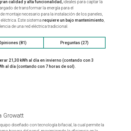
ran calidad y alta funcionalidad,
ideales para captar la
argado de transformar la energía para el
 de montaje necesario para la instalación de los paneles,
 eléctrica. Este sistema
requiere un bajo mantenimiento
,
ncia de una red eléctrica tradicional.
Opiniones (81)
Preguntas (27)
rar 21,30 kWh al día en invierno (contando con 3
Wh al día (contando con 7 horas de sol).
a Growatt
quipo diseñado con tecnología bifacial, la cual permite la
omo trasera del panel, maximizando la eficiencia en la