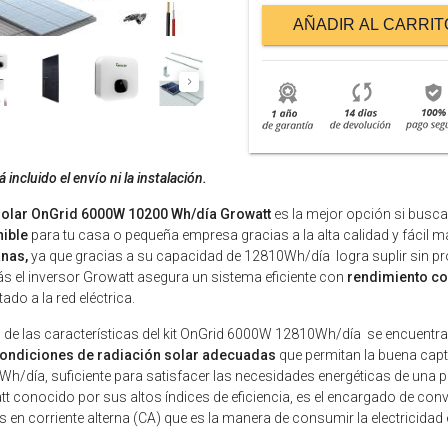
AÑADIR AL CARRIT
 incluido el envío ni la instalación.
 solar OnGrid 6000W 10200 Wh/día Growatt
es la mejor opción si busc
nible
para tu casa o pequeña empresa gracias a la alta calidad y fácil 
nas,
ya que gracias a su capacidad de 12810Wh/día logra suplir sin p
 el inversor Growatt asegura un sistema eficiente con
rendimiento con
ado a la red eléctrica.
 de las características del kit OnGrid 6000W 12810Wh/día se encuentra
condiciones de radiación solar adecuadas
que permitan la buena capta
h/día, suficiente para satisfacer las necesidades energéticas de una 
t conocido por sus altos índices de eficiencia, es el encargado de conve
s en corriente alterna (CA) que es la manera de consumir la electricidad