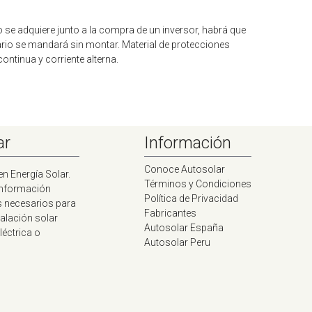
o se adquiere junto a la compra de un inversor, habrá que
rario se mandará sin montar. Material de protecciones
ontinua y corriente alterna.
ar
Información
Conoce Autosolar
en Energía Solar.
Términos y Condiciones
información
Política de Privacidad
s necesarios para
Fabricantes
talación solar
Autosolar España
léctrica o
Autosolar Peru