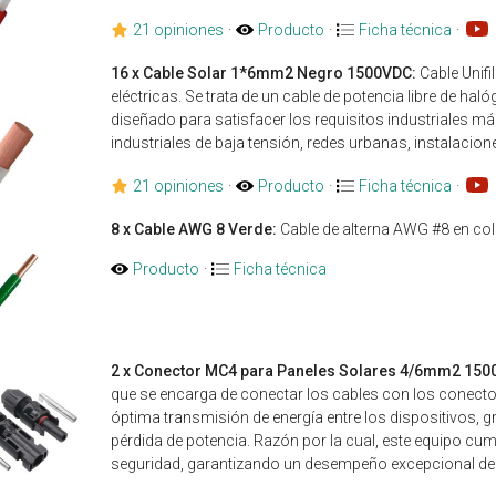
21 opiniones
·
Producto
·
Ficha técnica
·
16 x Cable Solar 1*6mm2 Negro 1500VDC:
Cable Unifi
eléctricas. Se trata de un cable de potencia libre de hal
diseñado para satisfacer los requisitos industriales 
industriales de baja tensión, redes urbanas, instalacione
21 opiniones
·
Producto
·
Ficha técnica
·
8 x Cable AWG 8 Verde:
Cable de alterna AWG #8 en col
Producto
·
Ficha técnica
2 x Conector MC4 para Paneles Solares 4/6mm2 150
que se encarga de conectar los cables con los conector
óptima transmisión de energía entre los dispositivos, 
pérdida de potencia. Razón por la cual, este equipo cum
seguridad, garantizando un desempeño excepcional del