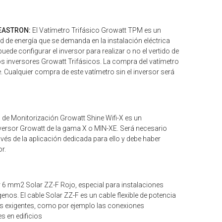
 EASTRON:
El Vatímetro Trifásico Growatt TPM es un
d de energía que se demanda en la instalación eléctrica
uede configurar el inversor para realizar o no el vertido de
los inversores Growatt Trifásicos. La compra del vatímetro
 Cualquier compra de este vatímetro sin el inversor será
o de Monitorización Growatt Shine Wifi-X es un
versor Growatt de la gama X o MIN-XE. Será necesario
través de la aplicación dedicada para ello y debe haber
or.
r 6 mm2 Solar ZZ-F Rojo, especial para instalaciones
ógenos. El cable Solar ZZ-F es un cable flexible de potencia
más exigentes, como por ejemplo las conexiones
s en edificios