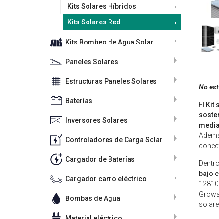
Kits Solares Híbridos
Kits Solares Red
Kits Bombeo de Agua Solar
Paneles Solares
Estructuras Paneles Solares
No está
Baterías
El
Kit
soste
Inversores Solares
media
Además
Controladores de Carga Solar
conect
Cargador de Baterías
Dentro
bajo 
Cargador carro eléctrico
12810W
Growat
Bombas de Agua
solare
Material eléctrico