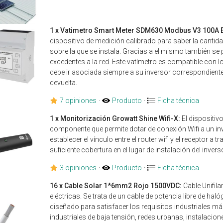
1 x Vatimetro Smart Meter SDM630 Modbus V3 100A
dispositivo de medición calibrado para saber la cantida
sobre la que se instala. Gracias a el mismo también se p
excedentes a la red. Este vatímetro es compatible con 
debe ir asociada siempre a su inversor correspondiente.
devuelta.
7 opiniones
·
Producto
·
Ficha técnica
1 x Monitorización Growatt Shine Wifi-X:
El dispositiv
componente que permite dotar de conexión Wifi a un in
establecer el vínculo entre el router wifi y el receptor a 
suficiente cobertura en el lugar de instalación del invers
3 opiniones
·
Producto
·
Ficha técnica
16 x Cable Solar 1*6mm2 Rojo 1500VDC:
Cable Unifila
eléctricas. Se trata de un cable de potencia libre de hal
diseñado para satisfacer los requisitos industriales 
industriales de baja tensión, redes urbanas, instalacione