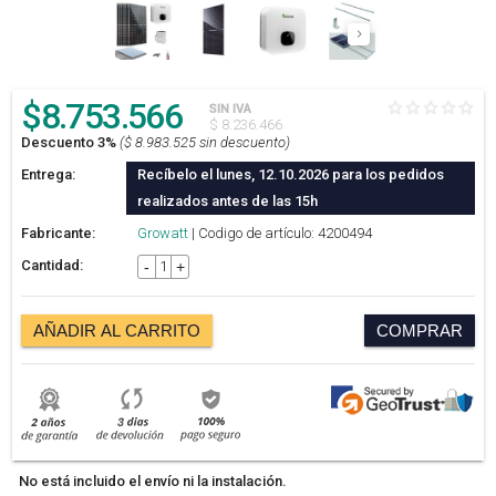
$
8.753.566
SIN IVA
$ 8.236.466
Descuento 3%
($ 8.983.525 sin descuento)
Entrega:
Recíbelo el lunes, 12.10.2026 para los pedidos
realizados antes de las 15h
Fabricante:
Growatt
| Codigo de artículo: 4200494
Cantidad:
-
+
AÑADIR AL CARRITO
COMPRAR
No está incluido el envío ni la instalación.