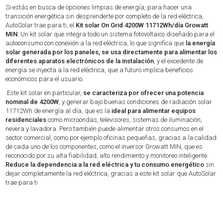
Si estás en busca de opciones limpias de energía, para hacer una
transición energética sin desprenderte por completo de la red eléctrica,
AutoSolar trae para ti, el
Kit solar On Grid 4200W 11712Wh/día Growatt
MIN
. Un kit solar que integra todo un sistema fotovoltaico diseñado para el
autoconsumo con conexión a la red eléctrica, lo que significa que
la energía
solar generada por los paneles, se usa directamente para alimentar los
diferentes aparatos electrónicos de la instalación
, y el excedente de
energía se inyecta a la red eléctrica, que a futuro implica beneficios
económicos para el usuario.
Este kit solar en particular,
se caracteriza por ofrecer una potencia
nominal de 4200W
, y generar bajo buenas condiciones de radiación solar
11712Wh de energía al día, que es la
ideal para alimentar equipos
residenciales
como microondas, televisores, sistemas de iluminación,
nevera y lavadora. Pero también puede alimentar otros consumos en el
sector comercial, como por ejemplo oficinas pequeñas, gracias a la calidad
de cada uno de los componentes, como el inversor Growatt MIN, que es
reconocido por su alta fiabilidad, alto rendimiento y monitoreo inteligente.
Reduce la dependencia a la red eléctrica y tu consumo energético
sin
dejar completamente la red eléctrica, gracias a este kit solar que AutoSolar
trae para ti