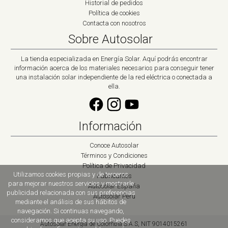
Historial de pedidos
Política de cookies
Contacta con nosotros
Sobre Autosolar
La tienda especializada en Energía Solar. Aquí podrás encontrar
información acerca de los materiales necesarios para conseguir tener
una instalación solar independiente de la red eléctrica o conectada a
ella.
Información
Conoce Autosolar
Términos y Condiciones
Política de Privacidad
Utilizamos cookies propias y de terceros
Fabricantes
para mejorar nuestros servicios y mostrarle
Autosolar España
publicidad relacionada con sus preferencias
Autosolar Peru
mediante el análisis de sus hábitos de
navegación. Si continuas navegando,
consideramos que acepta su uso. Puedes
Autosolar Energía de Colombia S.A.S, NIT 9014015261