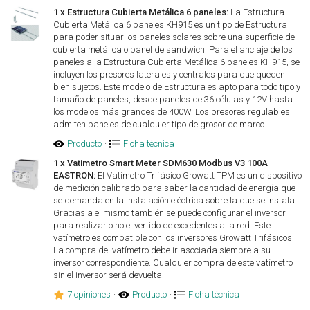
1 x Estructura Cubierta Metálica 6 paneles:
La Estructura
Cubierta Metálica 6 paneles KH915 es un tipo de Estructura
para poder situar los paneles solares sobre una superficie de
cubierta metálica o panel de sandwich. Para el anclaje de los
paneles a la Estructura Cubierta Metálica 6 paneles KH915, se
incluyen los presores laterales y centrales para que queden
bien sujetos. Este modelo de Estructura es apto para todo tipo y
tamaño de paneles, desde paneles de 36 células y 12V hasta
los modelos más grandes de 400W. Los presores regulables
admiten paneles de cualquier tipo de grosor de marco.
Producto
·
Ficha técnica
1 x Vatimetro Smart Meter SDM630 Modbus V3 100A
EASTRON:
El Vatímetro Trifásico Growatt TPM es un dispositivo
de medición calibrado para saber la cantidad de energía que
se demanda en la instalación eléctrica sobre la que se instala.
Gracias a el mismo también se puede configurar el inversor
para realizar o no el vertido de excedentes a la red. Este
vatímetro es compatible con los inversores Growatt Trifásicos.
La compra del vatímetro debe ir asociada siempre a su
inversor correspondiente. Cualquier compra de este vatímetro
sin el inversor será devuelta.
7 opiniones
·
Producto
·
Ficha técnica