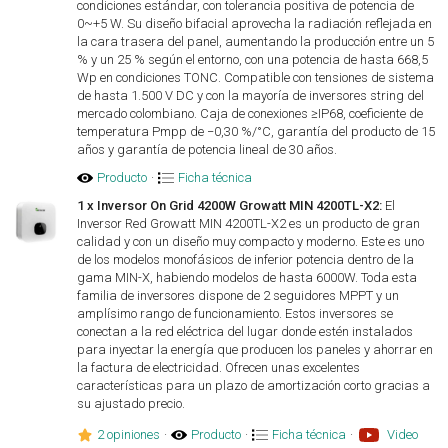
condiciones estándar, con tolerancia positiva de potencia de
0~+5 W. Su diseño bifacial aprovecha la radiación reflejada en
la cara trasera del panel, aumentando la producción entre un 5
% y un 25 % según el entorno, con una potencia de hasta 668,5
Wp en condiciones TONC. Compatible con tensiones de sistema
de hasta 1.500 V DC y con la mayoría de inversores string del
mercado colombiano. Caja de conexiones ≥IP68, coeficiente de
temperatura Pmpp de −0,30 %/°C, garantía del producto de 15
años y garantía de potencia lineal de 30 años.
Producto
·
Ficha técnica
1 x Inversor On Grid 4200W Growatt MIN 4200TL-X2:
El
Inversor Red Growatt MIN 4200TL-X2 es un producto de gran
calidad y con un diseño muy compacto y moderno. Este es uno
de los modelos monofásicos de inferior potencia dentro de la
gama MIN-X, habiendo modelos de hasta 6000W. Toda esta
familia de inversores dispone de 2 seguidores MPPT y un
amplísimo rango de funcionamiento. Estos inversores se
conectan a la red eléctrica del lugar donde estén instalados
para inyectar la energía que producen los paneles y ahorrar en
la factura de electricidad. Ofrecen unas excelentes
características para un plazo de amortización corto gracias a
su ajustado precio.
2 opiniones
·
Producto
·
Ficha técnica
·
Video