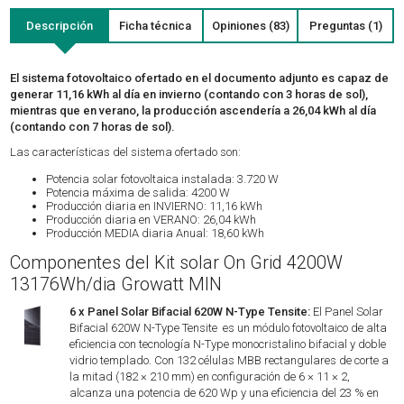
Descripción
Ficha técnica
Opiniones (83)
Preguntas (1)
El sistema fotovoltaico ofertado en el documento adjunto es capaz de
generar 11,16 kWh al día en invierno (contando con 3 horas de sol),
mientras que en verano, la producción ascendería a 26,04 kWh al día
(contando con 7 horas de sol).
Las características del sistema ofertado son:
Potencia solar fotovoltaica instalada: 3.720 W
Potencia máxima de salida: 4200 W
Producción diaria en INVIERNO: 11,16 kWh
Producción diaria en VERANO: 26,04 kWh
Producción MEDIA diaria Anual: 18,60 kWh
Componentes del Kit solar On Grid 4200W
13176Wh/dia Growatt MIN
6 x Panel Solar Bifacial 620W N-Type Tensite:
El Panel Solar
Bifacial 620W N-Type Tensite es un módulo fotovoltaico de alta
eficiencia con tecnología N-Type monocristalino bifacial y doble
vidrio templado. Con 132 células MBB rectangulares de corte a
la mitad (182 × 210 mm) en configuración de 6 × 11 × 2,
alcanza una potencia de 620 Wp y una eficiencia del 23 % en