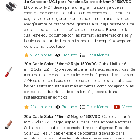
4 x Conector MC4 para Paneles Solares 4/6mm2 1500VDC:
El Conector MC4 desempeña una gran función, ya que se
encarga de conectar los cables con los conectores, de manera
segura y eficiente, garantizando una óptima transmisión de
energía entre los dispositivos, gracias a su baja resistencia de
contacto para una menor pérdida de potencia. Razón por la
cual, este equipo cumple con las normativas internacionales y
locales de seguridad, garantizando un desempeño excepcional
del sistema fotovoltaico.
21 opiniones
·
Producto
·
Ficha técnica
20 x Cable Solar 1*6mm2 Rojo 1500VDC:
Cable Unifilar 6
mm2 Solar ZZ-F Rojo, especial para instalaciones eléctricas. Se
trata de un cable de potencia libre de halógenos. El cable Solar
ZZ-F es un cable flexible de potencia diseñado para satisfacer
los requisitos industriales más exigentes, como por ejemplo las
conexiones industriales de baja tensión, redes urbanas,
instalaciones en edificios
21 opiniones
·
Producto
·
Ficha técnica
·
Video
20 x Cable Solar 1*6mm2 Negro 1500VDC:
Cable Unifilar 6
mm2 Solar ZZ-F negro, especial para instalaciones eléctricas.
Se trata de un cable de potencia libre de halógenos. El cable
Solar ZZ-F es un cable flexible de potencia diseñado para
satisfacer los requisitos industriales más exigentes, como por