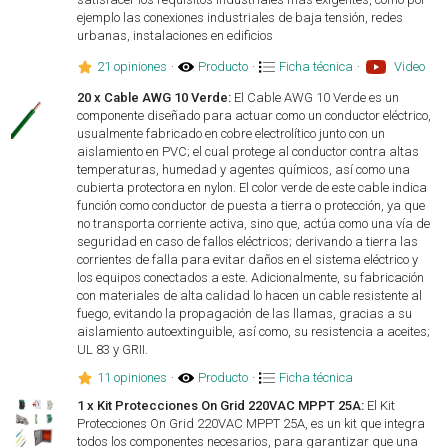
ejemplo las conexiones industriales de baja tensión, redes
urbanas, instalaciones en edificios
21 opiniones
·
Producto
·
Ficha técnica
·
Video
20 x Cable AWG 10 Verde:
El Cable AWG 10 Verde es un
componente diseñado para actuar como un conductor eléctrico,
usualmente fabricado en cobre electrolítico junto con un
aislamiento en PVC; el cual protege al conductor contra altas
temperaturas, humedad y agentes químicos, así como una
cubierta protectora en nylon. El color verde de este cable indica
función como conductor de puesta a tierra o protección, ya que
no transporta corriente activa, sino que, actúa como una vía de
seguridad en caso de fallos eléctricos; derivando a tierra las
corrientes de falla para evitar daños en el sistema eléctrico y
los equipos conectados a este. Adicionalmente, su fabricación
con materiales de alta calidad lo hacen un cable resistente al
fuego, evitando la propagación de las llamas, gracias a su
aislamiento autoextinguible, así como, su resistencia a aceites;
UL 83 y GRII.
11 opiniones
·
Producto
·
Ficha técnica
1 x Kit Protecciones On Grid 220VAC MPPT 25A:
El Kit
Protecciones On Grid 220VAC MPPT 25A, es un kit que integra
todos los componentes necesarios, para garantizar que una