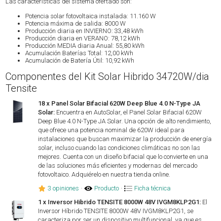
Las características del sistema ofertado son:
Potencia solar fotovoltaica instalada: 11.160 W
Potencia máxima de salida: 8000 W
Producción diaria en INVIERNO: 33,48 kWh
Producción diaria en VERANO: 78,12 kWh
Producción MEDIA diaria Anual: 55,80 kWh
Acumulación Baterías Total: 12,00 kWh
Acumulación de Batería Útil: 10,92 kWh
Componentes del Kit Solar Hibrido 34720W/dia
Tensite
18 x Panel Solar Bifacial 620W Deep Blue 4.0 N-Type JA
Solar:
Encuentra en AutoSolar, el Panel Solar Bifacial 620W
Deep Blue 4.0 N-Type JA Solar. Una opción de alto rendimiento,
que ofrece una potencia nominal de 620W ideal para
instalaciones que buscan maximizar la producción de energía
solar, incluso cuando las condiciones climáticas no son las
mejores. Cuenta con un diseño bifacial que lo convierte en una
de las soluciones más eficientes y modernas del mercado
fotovoltaico. Adquiérelo en nuestra tienda online.
3 opiniones
·
Producto
·
Ficha técnica
1 x Inversor Hibrido TENSITE 8000W 48V IVGM8KLP2G1:
El
Inversor Híbrido TENSITE 8000W 48V IVGM8KLP2G1, se
caracteriza por ser un dispositivo multifuncional, ya que es