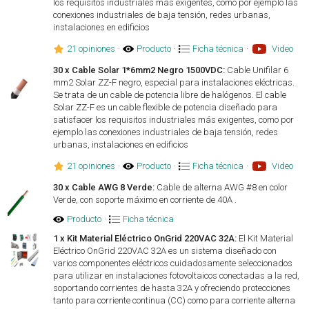
los requisitos industriales más exigentes, como por ejemplo las
conexiones industriales de baja tensión, redes urbanas,
instalaciones en edificios
21 opiniones
·
Producto
·
Ficha técnica
·
Video
30 x Cable Solar 1*6mm2 Negro 1500VDC:
Cable Unifilar 6
mm2 Solar ZZ-F negro, especial para instalaciones eléctricas.
Se trata de un cable de potencia libre de halógenos. El cable
Solar ZZ-F es un cable flexible de potencia diseñado para
satisfacer los requisitos industriales más exigentes, como por
ejemplo las conexiones industriales de baja tensión, redes
urbanas, instalaciones en edificios
21 opiniones
·
Producto
·
Ficha técnica
·
Video
30 x Cable AWG 8 Verde:
Cable de alterna AWG #8 en color
Verde, con soporte máximo en corriente de 40A .
Producto
·
Ficha técnica
1 x Kit Material Eléctrico OnGrid 220VAC 32A:
El Kit Material
Eléctrico OnGrid 220VAC 32A es un sistema diseñado con
varios componentes eléctricos cuidadosamente seleccionados
para utilizar en instalaciones fotovoltaicos conectadas a la red,
soportando corrientes de hasta 32A y ofreciendo protecciones
tanto para corriente continua (CC) como para corriente alterna