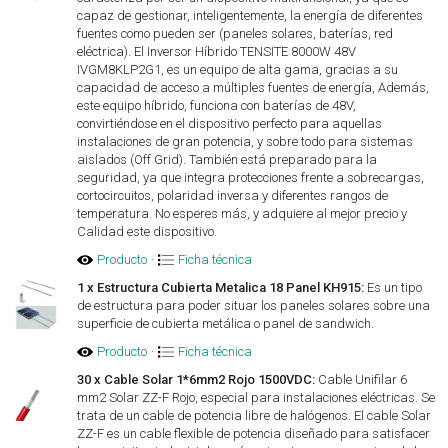
capaz de gestionar, inteligentemente, la energía de diferentes
fuentes como pueden ser (paneles solares, baterías, red
eléctrica). El Inversor Híbrido TENSITE 8000W 48V
IVGM8KLP2G1, es un equipo de alta gama, gracias a su
capacidad de acceso a múltiples fuentes de energía, Además,
este equipo híbrido, funciona con baterías de 48V,
convirtiéndose en el dispositivo perfecto para aquellas
instalaciones de gran potencia, y sobre todo para sistemas
aislados (Off Grid). También está preparado para la
seguridad, ya que integra protecciones frente a sobrecargas,
cortocircuitos, polaridad inversa y diferentes rangos de
temperatura. No esperes más, y adquiere al mejor precio y
Calidad este dispositivo.
Producto
·
Ficha técnica
1 x Estructura Cubierta Metalica 18 Panel KH915:
Es un tipo
de estructura para poder situar los paneles solares sobre una
superficie de cubierta metálica o panel de sandwich.
Producto
·
Ficha técnica
30 x Cable Solar 1*6mm2 Rojo 1500VDC:
Cable Unifilar 6
mm2 Solar ZZ-F Rojo, especial para instalaciones eléctricas. Se
trata de un cable de potencia libre de halógenos. El cable Solar
ZZ-F es un cable flexible de potencia diseñado para satisfacer