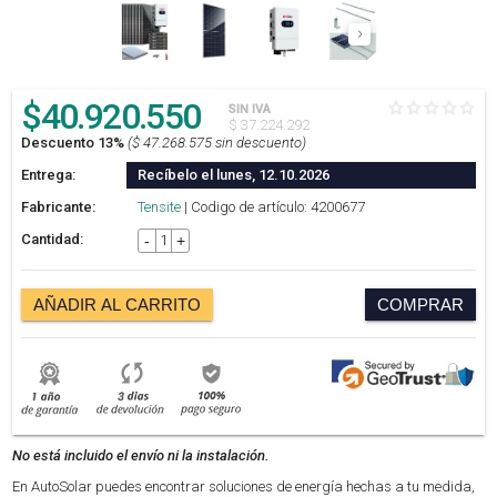
$
40.920.550
SIN IVA
$ 37.224.292
Descuento 13%
($ 47.268.575 sin descuento)
Entrega:
Recíbelo el lunes, 12.10.2026
Fabricante:
Tensite
| Codigo de artículo: 4200677
Cantidad:
-
+
AÑADIR AL CARRITO
COMPRAR
No está incluido el envío ni la instalación.
En AutoSolar puedes encontrar soluciones de energía hechas a tu medida,