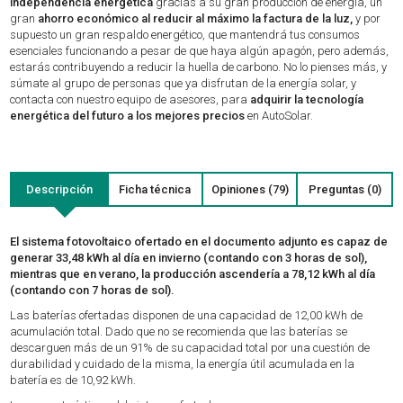
independencia energética
gracias a su gran producción de energía, un
gran
ahorro económico al reducir al máximo la factura de la luz,
y por
supuesto un gran respaldo energético, que mantendrá tus consumos
esenciales funcionando a pesar de que haya algún apagón, pero además,
estarás contribuyendo a reducir la huella de carbono. No lo pienses más, y
súmate al grupo de personas que ya disfrutan de la energía solar, y
contacta con nuestro equipo de asesores, para
adquirir la tecnología
energética del futuro a los mejores precios
en AutoSolar.
Descripción
Ficha técnica
Opiniones (79)
Preguntas (0)
El sistema fotovoltaico ofertado en el documento adjunto es capaz de
generar 33,48 kWh al día en invierno (contando con 3 horas de sol),
mientras que en verano, la producción ascendería a 78,12 kWh al día
(contando con 7 horas de sol).
Las baterías ofertadas disponen de una capacidad de 12,00 kWh de
acumulación total. Dado que no se recomienda que las baterías se
descarguen más de un 91% de su capacidad total por una cuestión de
durabilidad y cuidado de la misma, la energía útil acumulada en la
batería es de 10,92 kWh.