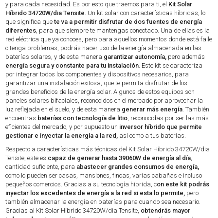
y para cada necesidad. Es por esto que traemos para ti, el
Kit Solar
Híbrido 34720W/dia Tensite
. Un kit solar con características híbridas, lo
que significa que
te va a permitir disfrutar de dos fuentes de energía
diferentes
, para que siempre te mantengas conectado. Una de ellas es la
red eléctrica que ya conoces, pero para aquellos momentos donde está falle
o tenga problemas, podrás hacer uso de la energía almacenada en las
baterías solares, y de esta manera
garantizar autonomía,
pero además
energía segura y constante para tu instalación
. Este kit se caracteriza
por integrar todos los componentes y dispositivos necesarios, para
garantizar una instalación exitosa, que te permita disfrutar de los
grandes beneficios de la energía solar. Algunos de estos equipos son
paneles solares bifaciales, reconocidos en el mercado por aprovechar la
luz reflejada en el suelo, y de esta manera
generar más energía
. También
encuentras
baterías con tecnología de litio
, reconocidas por ser las más
eficientes del mercado, y por supuesto un
inversor híbrido que permite
gestionar e inyectar la energía a la red,
así como a tus baterías.
Respecto a características más técnicas del Kit Solar Híbrido 34720W/dia
Tensite, este es
capaz de generar hasta 39060W de energía al día
,
cantidad suficiente, para
abastecer grandes consumos de energía,
como lo pueden ser casas, mansiones, fincas, varias cabañas e incluso
pequeños comercios. Gracias a su tecnología híbrida, c
on este kit podrás
inyectar los excedentes de energía a la red si esta lo permite,
pero
también almacenar la energía en baterías para cuando sea necesario.
Gracias al Kit Solar Híbrido 34720W/dia Tensite,
obtendrás mayor