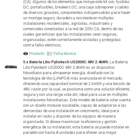
(CA). Algunos de los elementos que incluye este kit son, fusibles
DC, portafusibles, breakers DC, una caja sobreponer y cables
de diversos grosores, componentes indispensables para hacer
un montaje seguro, duradero y resistente en múltiples
instalaciones residenciales, agrícolas, industriales y
comerciales conectadas a la red de 220V CA, dentro de las
cuales garantizan que las instalaciones sean seguras,
organizadas, estén correctamente aisladas y protegidas
contra fallos eléctricos.
Producto
·
Ficha técnica
5 x Batería Litio Pylontech US2000C 48V 2.4kWh:
La Batería
Litio Pylontech US2000C 48V 2.4kWh es un dispositivo
fotovoltaico para almacenar energía; diseñado con la
tecnología de litio (LiFePO4) más avanzada en el mercado,
ofreciendo una capacidad nominal de 2.4 kWh y una tensión de
48V, razón por la cual, se posiciona como una solución eficiente,
segura y con una larga vida útil, ideal para usar en múltiples
instalaciones fotovoltaicas. Este modelo de batería solar cuenta
con un diseño modular escalable, capaz de adaptarse a las
demandas de una instalación en crecimiento, ideal para
instalar en racks y disponer de los equipos de manera
organizada. Si desea maximizar la eficiencia y gestión
energética de su instalación, esta batería se puede instalar en
paralelo con hasta 8 unidades para ofrecer una mayor