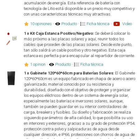
acumulación de energía. Esta referencia de batería con
tecnología de Litio está disponible a un precio muy competitivo y
con unas características técnicas muy atractivas.
10 opiniones
·
Producto
·
Ficha técnica
·
Video
1 x Kit Caja Estanca Positivo/Negativo:
Se deberá colocar lo
más próximo a las placas solares y aquí, reunir todos los
cables que proceden de las placas solares. Desde este punto,
tan sólo saldrá un cable positivo y otro negativo. Esta caja
estanca es perfecta para encapsular al repartidor de corriente.
1 opinion
·
Producto
·
Ficha técnica
1 x Gabinete 120*60*60cm para Baterías Solares:
El Gabinete
120*60*60cm es un equipo fabricado en chapa de acero o acero
galvanizado; material conocido por su resistencia y
durabilidad, diseñado con el objetivo de proteger y organizar
los equipos eléctricos dentro de un sistema de energía solar,
especialmente las baterías e inversores solares, aunque,
también se pueden guardar en su interior controladores de
carga, breakers y fusibles. Su diseño y fabricación se realiza
siguiendo parámetros de alta calidad, lo que posibilita su uso
en interiores y exteriores, gracias a su grado de protección IP54;
protección contra polvo y salpicaduras de agua desde
cualquier dirección, e IP66; protecciones con chorros de agua de