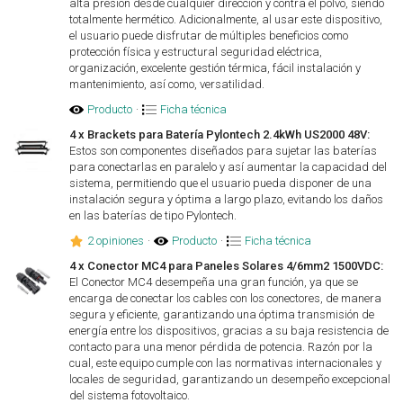
alta presión desde cualquier dirección y contra el polvo, siendo
totalmente hermético. Adicionalmente, al usar este dispositivo,
el usuario puede disfrutar de múltiples beneficios como
protección física y estructural seguridad eléctrica,
organización, excelente gestión térmica, fácil instalación y
mantenimiento, así como, versatilidad.
Producto
·
Ficha técnica
4 x Brackets para Batería Pylontech 2.4kWh US2000 48V:
Estos son componentes diseñados para sujetar las baterías
para conectarlas en paralelo y así aumentar la capacidad del
sistema, permitiendo que el usuario pueda disponer de una
instalación segura y óptima a largo plazo, evitando los daños
en las baterías de tipo Pylontech.
2 opiniones
·
Producto
·
Ficha técnica
4 x Conector MC4 para Paneles Solares 4/6mm2 1500VDC:
El Conector MC4 desempeña una gran función, ya que se
encarga de conectar los cables con los conectores, de manera
segura y eficiente, garantizando una óptima transmisión de
energía entre los dispositivos, gracias a su baja resistencia de
contacto para una menor pérdida de potencia. Razón por la
cual, este equipo cumple con las normativas internacionales y
locales de seguridad, garantizando un desempeño excepcional
del sistema fotovoltaico.