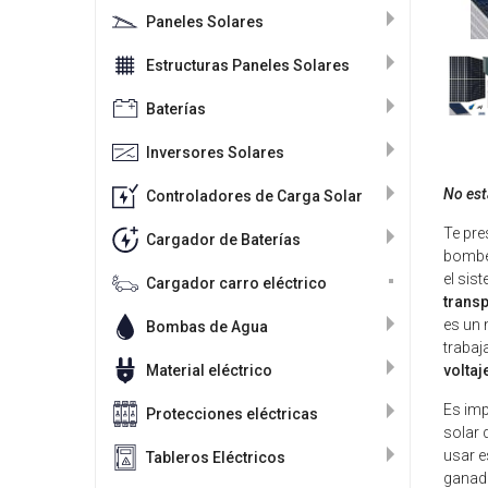
Paneles Solares
Estructuras Paneles Solares
Baterías
Inversores Solares
No está
Controladores de Carga Solar
Te pre
Cargador de Baterías
bombeo
el sis
Cargador carro eléctrico
trans
es un 
Bombas de Agua
trabaj
Material eléctrico
voltaj
Es imp
Protecciones eléctricas
solar 
usar e
Tableros Eléctricos
ganade