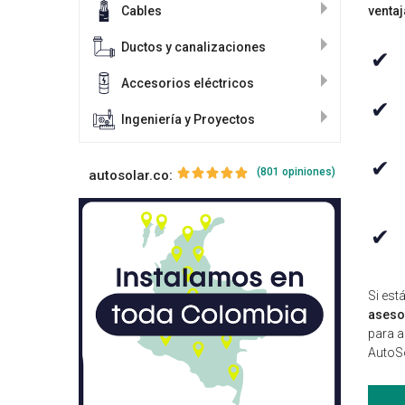
Cables
ventaj
Ductos y canalizaciones
✔
Accesorios eléctricos
✔
Ingeniería y Proyectos
✔
(801 opiniones)
autosolar.co:
✔
Si est
aseso
para a
AutoS