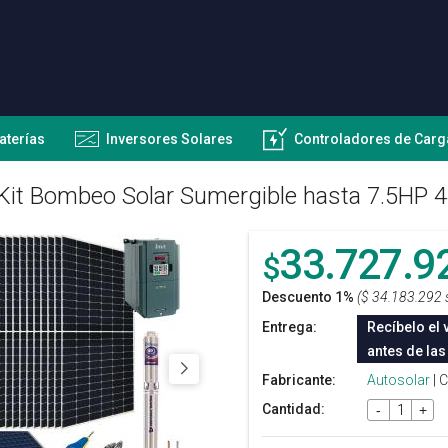
aterías
Inversores Solares
Controladores de Carg
Kit Bombeo Solar Sumergible hasta 7.5HP 
33.727.9
$
Descuento 1%
($ 34.183.292 
Entrega:
Recíbelo el 
antes de las
Fabricante:
Autosolar
| 
Cantidad:
-
+