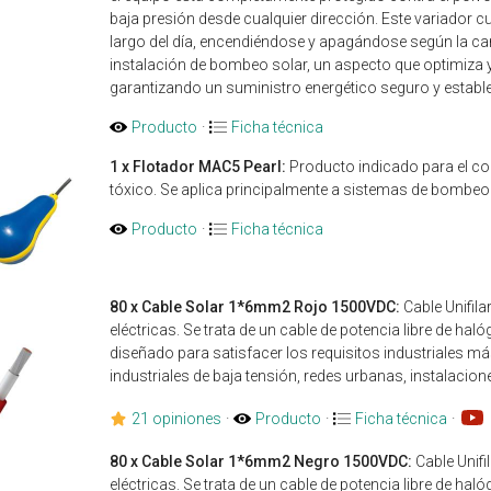
baja presión desde cualquier dirección. Este variador 
largo del día, encendiéndose y apagándose según la cant
instalación de bombeo solar, un aspecto que optimiza y
garantizando un suministro energético seguro y estable
Producto
·
Ficha técnica
1 x Flotador MAC5 Pearl:
Producto indicado para el co
tóxico. Se aplica principalmente a sistemas de bombeo
Producto
·
Ficha técnica
80 x Cable Solar 1*6mm2 Rojo 1500VDC:
Cable Unifila
eléctricas. Se trata de un cable de potencia libre de hal
diseñado para satisfacer los requisitos industriales 
industriales de baja tensión, redes urbanas, instalacione
21 opiniones
·
Producto
·
Ficha técnica
·
80 x Cable Solar 1*6mm2 Negro 1500VDC:
Cable Unifi
eléctricas. Se trata de un cable de potencia libre de hal