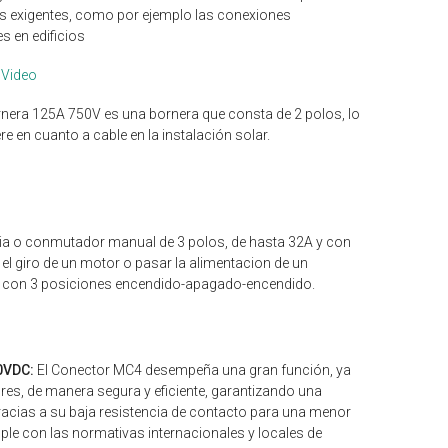
más exigentes, como por ejemplo las conexiones
s en edificios
Video
rnera 125A 750V es una bornera que consta de 2 polos, lo
re en cuanto a cable en la instalación solar.
a o conmutador manual de 3 polos, de hasta 32A y con
ir el giro de un motor o pasar la alimentacion de un
nta con 3 posiciones encendido-apagado-encendido.
0VDC:
El Conector MC4 desempeña una gran función, ya
es, de manera segura y eficiente, garantizando una
gracias a su baja resistencia de contacto para una menor
ple con las normativas internacionales y locales de