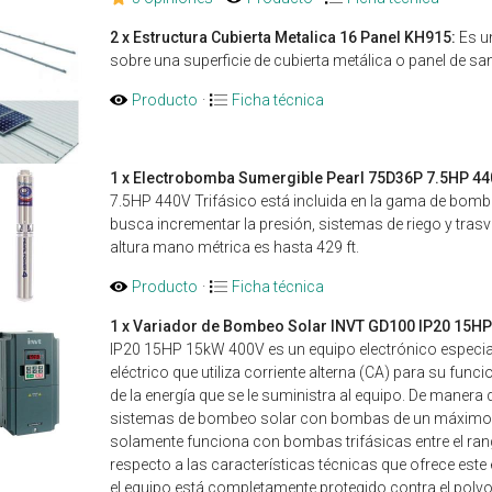
2 x Estructura Cubierta Metalica 16 Panel KH915:
Es un
sobre una superficie de cubierta metálica o panel de sa
Producto
·
Ficha técnica
1 x Electrobomba Sumergible Pearl 75D36P 7.5HP 440
7.5HP 440V Trifásico está incluida en la gama de b
busca incrementar la presión, sistemas de riego y tra
altura mano métrica es hasta 429 ft.
Producto
·
Ficha técnica
1 x Variador de Bombeo Solar INVT GD100 IP20 15HP
IP20 15HP 15kW 400V es un equipo electrónico especia
eléctrico que utiliza corriente alterna (CA) para su func
de la energía que se le suministra al equipo. De manera
sistemas de bombeo solar con bombas de un máximo d
solamente funciona con bombas trifásicas entre el ran
respecto a las características técnicas que ofrece este 
el equipo está completamente protegido contra el polvo