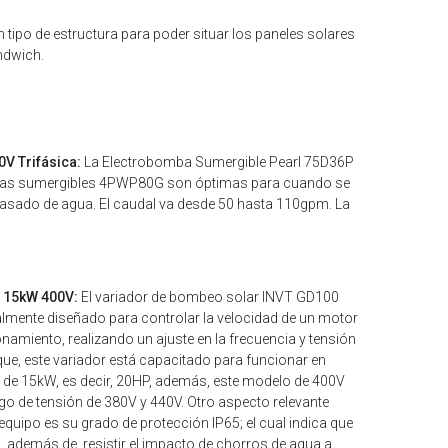
 tipo de estructura para poder situar los paneles solares
ndwich.
V Trifásica:
La Electrobomba Sumergible Pearl 75D36P
ombas sumergibles 4PWP80G son óptimas para cuando se
svasado de agua. El caudal va desde 50 hasta 110gpm. La
 15kW 400V:
El variador de bombeo solar INVT GD100
lmente diseñado para controlar la velocidad de un motor
ionamiento, realizando un ajuste en la frecuencia y tensión
 que, este variador está capacitado para funcionar en
e 15kW, es decir, 20HP, además, este modelo de 400V
go de tensión de 380V y 440V. Otro aspecto relevante
equipo es su grado de protección IP65; el cual indica que
, además de, resistir el impacto de chorros de agua a