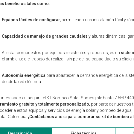
as beneficios tales como:
Equipos fáciles de configurar,
permitiendo una instalación fácil y rá
Capacidad de manejo de grandes caudales
y alturas dinámicas, gar
Al estar compuestos por equipos resistentes y robustos, es un
sistem
el ambiente o el trabajo de realizar, sin perder su capacidad o su eficien
Autonomía energética
para abastecer la demanda energética del si
desde la red eléctrica.
á interesado en adquirir el Kit Bombeo Solar Sumergible hasta 7.5HP 44
ramiento gratuito y totalmente personalizado,
por parte de nuestros t
cceder a estos equipos y servicios de energía solar y bombeo de agua, de
olar Colombia.
¡Contáctanos ahora para comprar su kit de bombeo al
Descripción
Ficha técnica