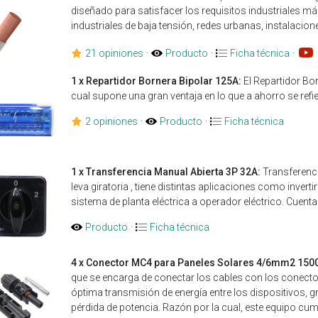
diseñado para satisfacer los requisitos industriales 
industriales de baja tensión, redes urbanas, instalacione
21 opiniones
·
Producto
·
Ficha técnica
·
1 x Repartidor Bornera Bipolar 125A:
El Repartidor Bo
cual supone una gran ventaja en lo que a ahorro se refie
2 opiniones
·
Producto
·
Ficha técnica
1 x Transferencia Manual Abierta 3P 32A:
Transferenci
leva giratoria , tiene distintas aplicaciones como invert
sistema de planta eléctrica a operador eléctrico. Cue
Producto
·
Ficha técnica
4 x Conector MC4 para Paneles Solares 4/6mm2 150
que se encarga de conectar los cables con los conector
óptima transmisión de energía entre los dispositivos, 
pérdida de potencia. Razón por la cual, este equipo cum