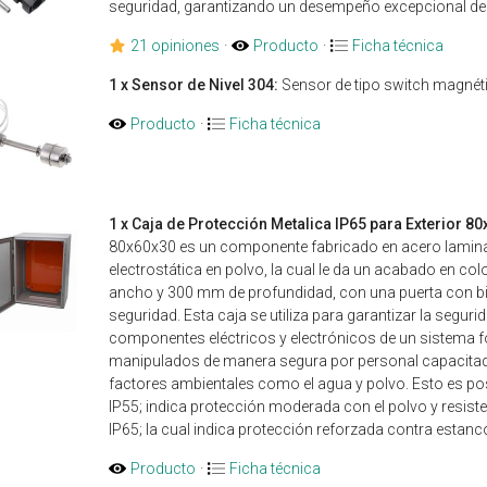
seguridad, garantizando un desempeño excepcional del
21 opiniones
·
Producto
·
Ficha técnica
1 x Sensor de Nivel 304:
Sensor de tipo switch magnétic
Producto
·
Ficha técnica
1 x Caja de Protección Metalica IP65 para Exterior 8
80x60x30 es un componente fabricado en acero laminado
electrostática en polvo, la cual le da un acabado en c
ancho y 300 mm de profundidad, con una puerta con bisagr
seguridad. Esta caja se utiliza para garantizar la segu
componentes eléctricos y electrónicos de un sistema f
manipulados de manera segura por personal capacitado, 
factores ambientales como el agua y polvo. Esto es pos
IP55; indica protección moderada con el polvo y resiste
IP65; la cual indica protección reforzada contra estanc
Producto
·
Ficha técnica