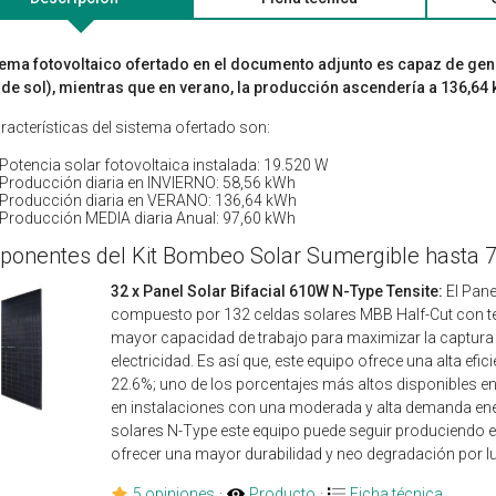
tema fotovoltaico ofertado en el documento adjunto es capaz de gene
de sol), mientras que en verano, la producción ascendería a 136,64 
racterísticas del sistema ofertado son:
Potencia solar fotovoltaica instalada: 19.520 W
Producción diaria en INVIERNO: 58,56 kWh
Producción diaria en VERANO: 136,64 kWh
Producción MEDIA diaria Anual: 97,60 kWh
onentes del Kit Bombeo Solar Sumergible hasta 
32 x Panel Solar Bifacial 610W N-Type Tensite:
El Pane
compuesto por 132 celdas solares MBB Half-Cut con tecn
mayor capacidad de trabajo para maximizar la captura 
electricidad. Es así que, este equipo ofrece una alta ef
22.6%; uno de los porcentajes más altos disponibles e
en instalaciones con una moderada y alta demanda ener
solares N-Type este equipo puede seguir produciendo en
ofrecer una mayor durabilidad y neo degradación por l
5 opiniones
·
Producto
·
Ficha técnica