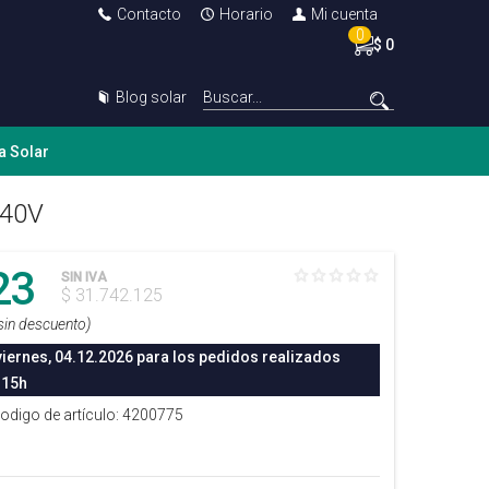
Contacto
Horario
Mi cuenta
0
$ 0
Blog solar
a Solar
440V
23
SIN IVA
$ 31.742.125
sin descuento)
viernes, 04.12.2026 para los pedidos realizados
 15h
Codigo de artículo: 4200775