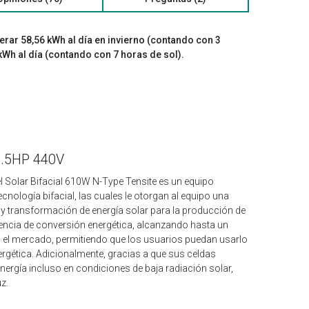
rar 58,56 kWh al día en invierno (contando con 3
kWh al día (contando con 7 horas de sol).
7.5HP 440V
l Solar Bifacial 610W N-Type Tensite es un equipo
ología bifacial, las cuales le otorgan al equipo una
y transformación de energía solar para la producción de
iciencia de conversión energética, alcanzando hasta un
n el mercado, permitiendo que los usuarios puedan usarlo
gética. Adicionalmente, gracias a que sus celdas
ergía incluso en condiciones de baja radiación solar,
uz.