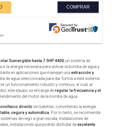
O
COMPRAR
olar Sumergible hasta 7.5HP 440V,
un sistema de
ir la energía necesaria para activar la bomba de agua y
stante en aplicaciones que manejan una
extracción y
a de agua seleccionada para dar forma a este sistema
er un funcionamiento robusto y continuo, el cual, al
dor, este equipo se encarga de
regular la frecuencia y el
l rendimiento del motor de la bomba de agua.
ovoltaico directo
sin baterías, convirtiendo la energía
lable, segura y automática.
Por lo tanto, se recomienda
istemas de riego a gran escala, instalaciones de
iales, instalaciones que podrán disfrutar de
excelente