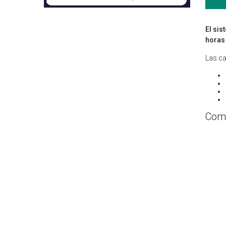
El sis
horas 
Las ca
Comp