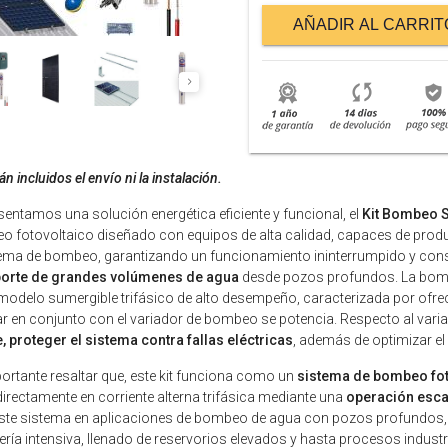
AÑADIR AL CARRIT
n incluidos el envío ni la instalación.
sentamos una solución energética eficiente y funcional, el
Kit Bombeo S
 fotovoltaico diseñado con equipos de alta calidad, capaces de produc
tema de bombeo, garantizando un funcionamiento ininterrumpido y con
porte de grandes volúmenes de agua
desde pozos profundos. La bomb
modelo sumergible trifásico de alto desempeño, caracterizada por ofrec
ar en conjunto con el variador de bombeo se potencia. Respecto al varia
e, proteger el sistema contra fallas eléctricas
, además de optimizar e
ortante resaltar que, este kit funciona como un
sistema de bombeo fot
directamente en corriente alterna trifásica mediante una
operación esca
ste sistema en aplicaciones de bombeo de agua con pozos profundos, s
ría intensiva, llenado de reservorios elevados y hasta procesos industr